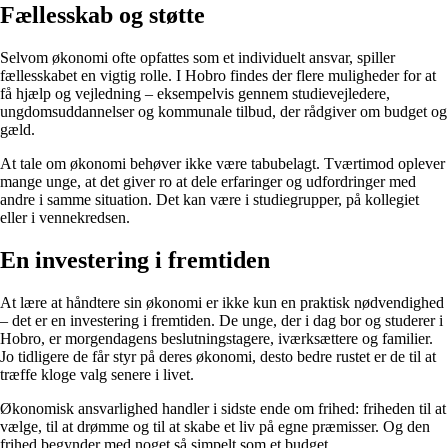
Fællesskab og støtte
Selvom økonomi ofte opfattes som et individuelt ansvar, spiller
fællesskabet en vigtig rolle. I Hobro findes der flere muligheder for at
få hjælp og vejledning – eksempelvis gennem studievejledere,
ungdomsuddannelser og kommunale tilbud, der rådgiver om budget og
gæld.
At tale om økonomi behøver ikke være tabubelagt. Tværtimod oplever
mange unge, at det giver ro at dele erfaringer og udfordringer med
andre i samme situation. Det kan være i studiegrupper, på kollegiet
eller i vennekredsen.
En investering i fremtiden
At lære at håndtere sin økonomi er ikke kun en praktisk nødvendighed
– det er en investering i fremtiden. De unge, der i dag bor og studerer i
Hobro, er morgendagens beslutningstagere, iværksættere og familier.
Jo tidligere de får styr på deres økonomi, desto bedre rustet er de til at
træffe kloge valg senere i livet.
Økonomisk ansvarlighed handler i sidste ende om frihed: friheden til at
vælge, til at drømme og til at skabe et liv på egne præmisser. Og den
frihed begynder med noget så simpelt som et budget.