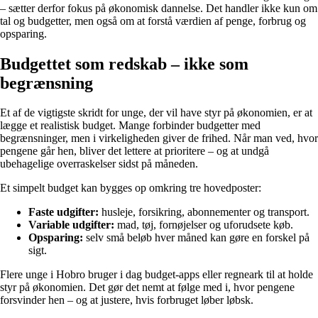
– sætter derfor fokus på økonomisk dannelse. Det handler ikke kun om
tal og budgetter, men også om at forstå værdien af penge, forbrug og
opsparing.
Budgettet som redskab – ikke som
begrænsning
Et af de vigtigste skridt for unge, der vil have styr på økonomien, er at
lægge et realistisk budget. Mange forbinder budgetter med
begrænsninger, men i virkeligheden giver de frihed. Når man ved, hvor
pengene går hen, bliver det lettere at prioritere – og at undgå
ubehagelige overraskelser sidst på måneden.
Et simpelt budget kan bygges op omkring tre hovedposter:
Faste udgifter:
husleje, forsikring, abonnementer og transport.
Variable udgifter:
mad, tøj, fornøjelser og uforudsete køb.
Opsparing:
selv små beløb hver måned kan gøre en forskel på
sigt.
Flere unge i Hobro bruger i dag budget-apps eller regneark til at holde
styr på økonomien. Det gør det nemt at følge med i, hvor pengene
forsvinder hen – og at justere, hvis forbruget løber løbsk.