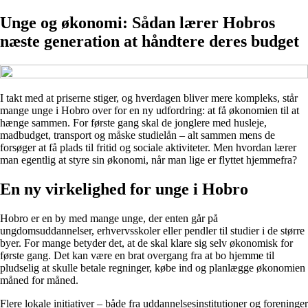
Unge og økonomi: Sådan lærer Hobros
næste generation at håndtere deres budget
I takt med at priserne stiger, og hverdagen bliver mere kompleks, står
mange unge i Hobro over for en ny udfordring: at få økonomien til at
hænge sammen. For første gang skal de jonglere med husleje,
madbudget, transport og måske studielån – alt sammen mens de
forsøger at få plads til fritid og sociale aktiviteter. Men hvordan lærer
man egentlig at styre sin økonomi, når man lige er flyttet hjemmefra?
En ny virkelighed for unge i Hobro
Hobro er en by med mange unge, der enten går på
ungdomsuddannelser, erhvervsskoler eller pendler til studier i de større
byer. For mange betyder det, at de skal klare sig selv økonomisk for
første gang. Det kan være en brat overgang fra at bo hjemme til
pludselig at skulle betale regninger, købe ind og planlægge økonomien
måned for måned.
Flere lokale initiativer – både fra uddannelsesinstitutioner og foreninger