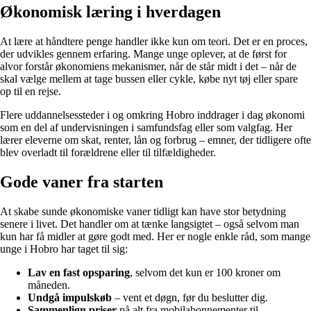
Økonomisk læring i hverdagen
At lære at håndtere penge handler ikke kun om teori. Det er en proces,
der udvikles gennem erfaring. Mange unge oplever, at de først for
alvor forstår økonomiens mekanismer, når de står midt i det – når de
skal vælge mellem at tage bussen eller cykle, købe nyt tøj eller spare
op til en rejse.
Flere uddannelsessteder i og omkring Hobro inddrager i dag økonomi
som en del af undervisningen i samfundsfag eller som valgfag. Her
lærer eleverne om skat, renter, lån og forbrug – emner, der tidligere ofte
blev overladt til forældrene eller til tilfældigheder.
Gode vaner fra starten
At skabe sunde økonomiske vaner tidligt kan have stor betydning
senere i livet. Det handler om at tænke langsigtet – også selvom man
kun har få midler at gøre godt med. Her er nogle enkle råd, som mange
unge i Hobro har taget til sig:
Lav en fast opsparing
, selvom det kun er 100 kroner om
måneden.
Undgå impulskøb
– vent et døgn, før du beslutter dig.
Sammenlign priser
på alt fra mobilabonnementer til