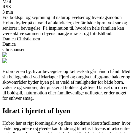
Mail
RSS
3 min
Fra boldspil og svømning til naturoplevelser og hverdagsmotion –
Hobro byder på et væld af aktiviteter, der får både børn, voksne og
seniorer i bevægelse. Få inspiration til, hvordan hele familien kan
være aktive sammen i byens mange idræts- og fritidstilbud.
Danica Christiansen
Danica
Christiansen
Hobro er en by, hvor bevægelse og fællesskab går hånd i hånd. Med
sin beliggenhed ved Mariager Fjord og omgivet af grønne bakker og
skovområder byder byen på et væld af muligheder for både børn,
voksne og seniorer, der ønsker at holde sig aktive. Uanset om du er
til boldspil, naturmotion eller familievenlige udflugter, er der noget
for enhver smag.
Idræt i hjertet af byen
Hobro har et rigt foreningsliv og flere moderne idrætsfaciliteter, hvor
både begyndere og øvede kan finde sig til rette. I byens idrætscentre