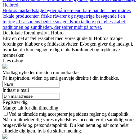
Helbred
Hobros markedsdage byder på mere end bare handel – her mødes
lokale producenter, friske råvarer og nysgerrige besøgende i en
fejring af sæsonens bedste smage. Kom tættere på fællesskabet,
traditionen og sundheden, der spirer midt på torvet.
Det lokale foreningsliv i Hobro
Bliv en del af fællesskabet med vores guide til Hobros mange
foreninger, klubber og fritidsaktiviteter. E-bogen giver dig indsigt i,
hvordan du kan engagere dig i lokalsamfundet og møde nye
mennesker.
Læs e-bog
Modtag nyheder direkte i din indbakke
Få inspiration, viden og små genveje direkte i din indbakke.
Indtast e-mail
Registrer dig
Mange tak for din tilmelding
Ved at tilmelde mig accepterer jeg sidens regler og datapolitik.
Når du tilmelder dig vores nyhedsbrev, accepterer du samtidig vores
brugervilkår og persondatapolitik. Du kan nemt og når som helst
afmelde dig igen, hvis du skifter mening.