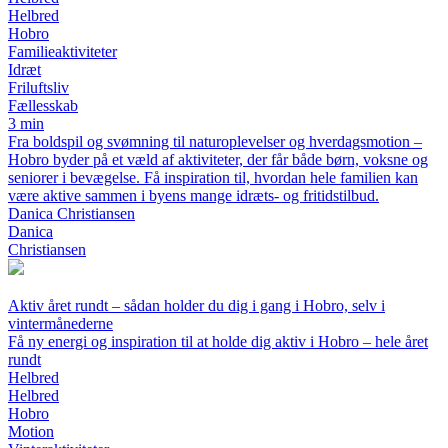
Helbred
Hobro
Familieaktiviteter
Idræt
Friluftsliv
Fællesskab
3 min
Fra boldspil og svømning til naturoplevelser og hverdagsmotion –
Hobro byder på et væld af aktiviteter, der får både børn, voksne og
seniorer i bevægelse. Få inspiration til, hvordan hele familien kan
være aktive sammen i byens mange idræts- og fritidstilbud.
Danica Christiansen
Danica
Christiansen
Aktiv året rundt – sådan holder du dig i gang i Hobro, selv i
vintermånederne
Få ny energi og inspiration til at holde dig aktiv i Hobro – hele året
rundt
Helbred
Helbred
Hobro
Motion