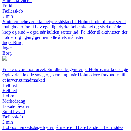
Vinteraktiviteter
Fritid
Fællesskab
7 min
Vinteren behøver ikke betyde stilstand. I Hobro finder du masser af
muligheder for at bevæge dig, dyrke fællesskabet og styrke både
krop og sind – også når kulden sætter ind. Få idéer til aktiviteter, der
holder dig i gang gennem alle årets måneder.
Inger Borg
Inger
Borg
Friske råvarer på torvet: Sundhed begynder på Hobros markedsdage
Oplev den lokale smag og stemning, når Hobros torv forvandles til
et farverigt madmarked
Helbred
Helbred
Hobro
Markedsdag
Lokale råvarer
Sund livsstil
Fællesskab
2 min
Hobros markedsdage byder på mere end bare handel – her mødes