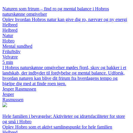
Naturen som frirum – find ro og mental balance i Hobros
naturskønne omgivelser
Oplev hvordan Hobros natur kan give dig ro, nærvær og ny energi
Helbred
Helbred
Natur
Hobro
Mental sundhed
Friluftsliv
Velvære
5 min
I Hobros naturskønne omgivelser mødes fjord, skov og bakker i et
landskab, der indbyder til fordybelse og mental balance. Udforsk,
hvordan naturen kan blive dit frirum fra hverdagens tempo og
hjælpe dig med at finde roen igen.
Jesper Rasmussen
Jesper
Rasmussen
Hele familien i bevægelse: Aktiviteter og idrætsfaciliteter for store
og små i Hobro
Oplev Hobro som et aktivt samlingspunkt for hele familien
Helbred