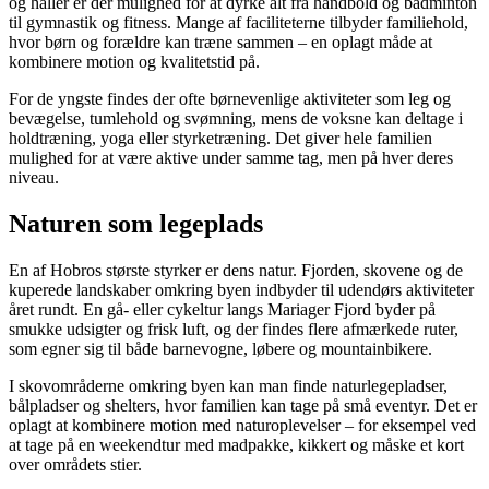
og haller er der mulighed for at dyrke alt fra håndbold og badminton
til gymnastik og fitness. Mange af faciliteterne tilbyder familiehold,
hvor børn og forældre kan træne sammen – en oplagt måde at
kombinere motion og kvalitetstid på.
For de yngste findes der ofte børnevenlige aktiviteter som leg og
bevægelse, tumlehold og svømning, mens de voksne kan deltage i
holdtræning, yoga eller styrketræning. Det giver hele familien
mulighed for at være aktive under samme tag, men på hver deres
niveau.
Naturen som legeplads
En af Hobros største styrker er dens natur. Fjorden, skovene og de
kuperede landskaber omkring byen indbyder til udendørs aktiviteter
året rundt. En gå- eller cykeltur langs Mariager Fjord byder på
smukke udsigter og frisk luft, og der findes flere afmærkede ruter,
som egner sig til både barnevogne, løbere og mountainbikere.
I skovområderne omkring byen kan man finde naturlegepladser,
bålpladser og shelters, hvor familien kan tage på små eventyr. Det er
oplagt at kombinere motion med naturoplevelser – for eksempel ved
at tage på en weekendtur med madpakke, kikkert og måske et kort
over områdets stier.