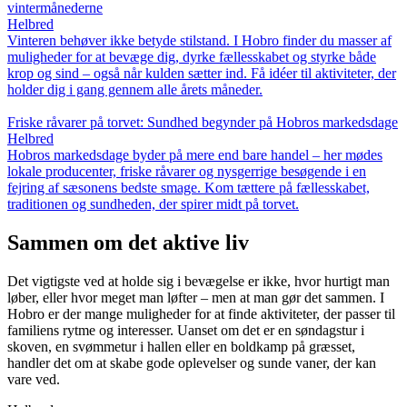
vintermånederne
Helbred
Vinteren behøver ikke betyde stilstand. I Hobro finder du masser af
muligheder for at bevæge dig, dyrke fællesskabet og styrke både
krop og sind – også når kulden sætter ind. Få idéer til aktiviteter, der
holder dig i gang gennem alle årets måneder.
Friske råvarer på torvet: Sundhed begynder på Hobros markedsdage
Helbred
Hobros markedsdage byder på mere end bare handel – her mødes
lokale producenter, friske råvarer og nysgerrige besøgende i en
fejring af sæsonens bedste smage. Kom tættere på fællesskabet,
traditionen og sundheden, der spirer midt på torvet.
Sammen om det aktive liv
Det vigtigste ved at holde sig i bevægelse er ikke, hvor hurtigt man
løber, eller hvor meget man løfter – men at man gør det sammen. I
Hobro er der mange muligheder for at finde aktiviteter, der passer til
familiens rytme og interesser. Uanset om det er en søndagstur i
skoven, en svømmetur i hallen eller en boldkamp på græsset,
handler det om at skabe gode oplevelser og sunde vaner, der kan
vare ved.