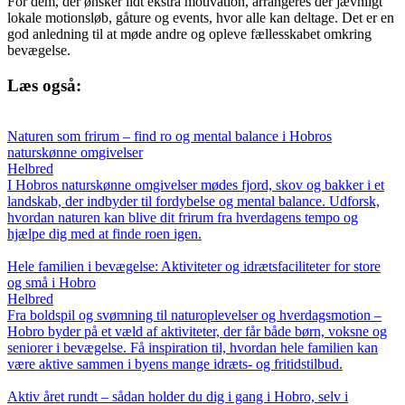
For dem, der ønsker lidt ekstra motivation, arrangeres der jævnligt
lokale motionsløb, gåture og events, hvor alle kan deltage. Det er en
god anledning til at møde andre og opleve fællesskabet omkring
bevægelse.
Læs også:
Naturen som frirum – find ro og mental balance i Hobros
naturskønne omgivelser
Helbred
I Hobros naturskønne omgivelser mødes fjord, skov og bakker i et
landskab, der indbyder til fordybelse og mental balance. Udforsk,
hvordan naturen kan blive dit frirum fra hverdagens tempo og
hjælpe dig med at finde roen igen.
Hele familien i bevægelse: Aktiviteter og idrætsfaciliteter for store
og små i Hobro
Helbred
Fra boldspil og svømning til naturoplevelser og hverdagsmotion –
Hobro byder på et væld af aktiviteter, der får både børn, voksne og
seniorer i bevægelse. Få inspiration til, hvordan hele familien kan
være aktive sammen i byens mange idræts- og fritidstilbud.
Aktiv året rundt – sådan holder du dig i gang i Hobro, selv i