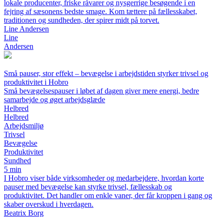
lokale producenter, friske råvarer og nysgerrige besøgende i en
fejring af sæsonens bedste smage. Kom tættere på fællesskabet,
traditionen og sundheden, der spirer midt på torvet.
Line Andersen
Line
Andersen
Små pauser, stor effekt – bevægelse i arbejdstiden styrker trivsel og
produktivitet i Hobro
Små bevægelsespauser i løbet af dagen giver mere energi, bedre
samarbejde og øget arbejdsglæde
Helbred
Helbred
Arbejdsmiljø
Trivsel
Bevægelse
Produktivitet
Sundhed
5 min
I Hobro viser både virksomheder og medarbejdere, hvordan korte
pauser med bevægelse kan styrke trivsel, fællesskab og
produktivitet. Det handler om enkle vaner, der får kroppen i gang og
skaber overskud i hverdagen.
Beatrix Borg