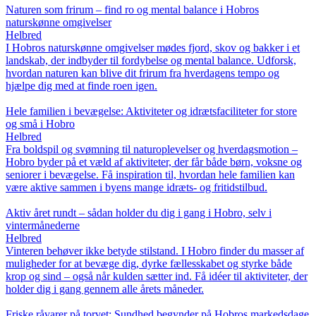
Naturen som frirum – find ro og mental balance i Hobros
naturskønne omgivelser
Helbred
I Hobros naturskønne omgivelser mødes fjord, skov og bakker i et
landskab, der indbyder til fordybelse og mental balance. Udforsk,
hvordan naturen kan blive dit frirum fra hverdagens tempo og
hjælpe dig med at finde roen igen.
Hele familien i bevægelse: Aktiviteter og idrætsfaciliteter for store
og små i Hobro
Helbred
Fra boldspil og svømning til naturoplevelser og hverdagsmotion –
Hobro byder på et væld af aktiviteter, der får både børn, voksne og
seniorer i bevægelse. Få inspiration til, hvordan hele familien kan
være aktive sammen i byens mange idræts- og fritidstilbud.
Aktiv året rundt – sådan holder du dig i gang i Hobro, selv i
vintermånederne
Helbred
Vinteren behøver ikke betyde stilstand. I Hobro finder du masser af
muligheder for at bevæge dig, dyrke fællesskabet og styrke både
krop og sind – også når kulden sætter ind. Få idéer til aktiviteter, der
holder dig i gang gennem alle årets måneder.
Friske råvarer på torvet: Sundhed begynder på Hobros markedsdage