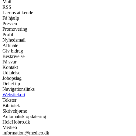
Mail
RSS
Lær os at kende
Få hjælp
Pressen
Promovering
Profil
Nyhedsmail
Affiliate
Giv bidrag
Beskrivelse
Få svar
Kontakt
Udtalelse
Jobopslag
Del et tip
Navigationslinks
Websitekort
Tekster
Bibliotek
Skrivehjørne
Automatisk opdatering
HeleHobro.dk
Medieo
information@medieo.dk