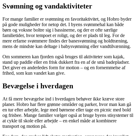
Svømning og vandaktiviteter
For mange familier er svømning en favoritaktivitet, og Hobro byder
på gode muligheder for netop det. I byens svømmehal kan både
børn og voksne boltre sig i bassinerne, og der er ofte særlige
familietider, hvor tempoet er roligt, og der er plads til leg. For de
mere erfarne svømmere findes der banesvømning og holdtræning,
mens de mindste kan deltage i babysvømning eller vandtilvænning.
Om sommeren kan fjorden også bruges til aktiviteter som kajak,
stand up paddle eller en frisk dukkert fra en af de små badepladser.
Det giver en anderledes form for motion – og en fornemmelse af
frihed, som kun vandet kan give.
Bevægelse i hverdagen
At få mere bevægelse ind i hverdagen behøver ikke kræve store
planer. Hobro har flere grønne områder og parker, hvor man kan gå
en tur efter arbejde, lege med børnene eller tage en picnic med bold
og frisbee. Mange familier vælger også at bruge byens stisystemer til
at cykle til skole eller arbejde – en enkel måde at kombinere
transport og motion på.