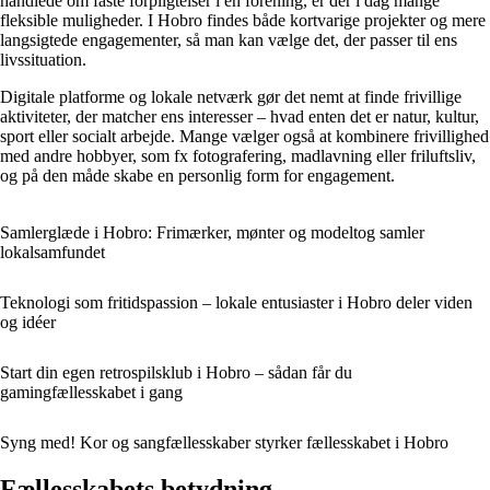
handlede om faste forpligtelser i en forening, er der i dag mange
fleksible muligheder. I Hobro findes både kortvarige projekter og mere
langsigtede engagementer, så man kan vælge det, der passer til ens
livssituation.
Digitale platforme og lokale netværk gør det nemt at finde frivillige
aktiviteter, der matcher ens interesser – hvad enten det er natur, kultur,
sport eller socialt arbejde. Mange vælger også at kombinere frivillighed
med andre hobbyer, som fx fotografering, madlavning eller friluftsliv,
og på den måde skabe en personlig form for engagement.
Samlerglæde i Hobro: Frimærker, mønter og modeltog samler
lokalsamfundet
Teknologi som fritidspassion – lokale entusiaster i Hobro deler viden
og idéer
Start din egen retrospilsklub i Hobro – sådan får du
gamingfællesskabet i gang
Syng med! Kor og sangfællesskaber styrker fællesskabet i Hobro
Fællesskabets betydning