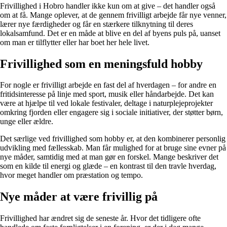
Frivillighed i Hobro handler ikke kun om at give – det handler også
om at få. Mange oplever, at de gennem frivilligt arbejde får nye venner,
lærer nye færdigheder og får en stærkere tilknytning til deres
lokalsamfund. Det er en måde at blive en del af byens puls på, uanset
om man er tilflytter eller har boet her hele livet.
Frivillighed som en meningsfuld hobby
For nogle er frivilligt arbejde en fast del af hverdagen – for andre en
fritidsinteresse på linje med sport, musik eller håndarbejde. Det kan
være at hjælpe til ved lokale festivaler, deltage i naturplejeprojekter
omkring fjorden eller engagere sig i sociale initiativer, der støtter børn,
unge eller ældre.
Det særlige ved frivillighed som hobby er, at den kombinerer personlig
udvikling med fællesskab. Man får mulighed for at bruge sine evner på
nye måder, samtidig med at man gør en forskel. Mange beskriver det
som en kilde til energi og glæde – en kontrast til den travle hverdag,
hvor meget handler om præstation og tempo.
Nye måder at være frivillig på
Frivillighed har ændret sig de seneste år. Hvor det tidligere ofte