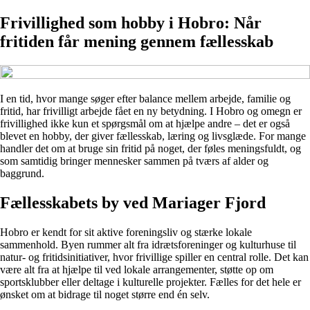
Frivillighed som hobby i Hobro: Når
fritiden får mening gennem fællesskab
I en tid, hvor mange søger efter balance mellem arbejde, familie og
fritid, har frivilligt arbejde fået en ny betydning. I Hobro og omegn er
frivillighed ikke kun et spørgsmål om at hjælpe andre – det er også
blevet en hobby, der giver fællesskab, læring og livsglæde. For mange
handler det om at bruge sin fritid på noget, der føles meningsfuldt, og
som samtidig bringer mennesker sammen på tværs af alder og
baggrund.
Fællesskabets by ved Mariager Fjord
Hobro er kendt for sit aktive foreningsliv og stærke lokale
sammenhold. Byen rummer alt fra idrætsforeninger og kulturhuse til
natur- og fritidsinitiativer, hvor frivillige spiller en central rolle. Det kan
være alt fra at hjælpe til ved lokale arrangementer, støtte op om
sportsklubber eller deltage i kulturelle projekter. Fælles for det hele er
ønsket om at bidrage til noget større end én selv.