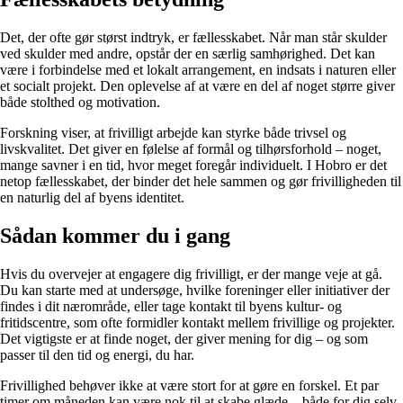
Det, der ofte gør størst indtryk, er fællesskabet. Når man står skulder
ved skulder med andre, opstår der en særlig samhørighed. Det kan
være i forbindelse med et lokalt arrangement, en indsats i naturen eller
et socialt projekt. Den oplevelse af at være en del af noget større giver
både stolthed og motivation.
Forskning viser, at frivilligt arbejde kan styrke både trivsel og
livskvalitet. Det giver en følelse af formål og tilhørsforhold – noget,
mange savner i en tid, hvor meget foregår individuelt. I Hobro er det
netop fællesskabet, der binder det hele sammen og gør frivilligheden til
en naturlig del af byens identitet.
Sådan kommer du i gang
Hvis du overvejer at engagere dig frivilligt, er der mange veje at gå.
Du kan starte med at undersøge, hvilke foreninger eller initiativer der
findes i dit nærområde, eller tage kontakt til byens kultur- og
fritidscentre, som ofte formidler kontakt mellem frivillige og projekter.
Det vigtigste er at finde noget, der giver mening for dig – og som
passer til den tid og energi, du har.
Frivillighed behøver ikke at være stort for at gøre en forskel. Et par
timer om måneden kan være nok til at skabe glæde – både for dig selv