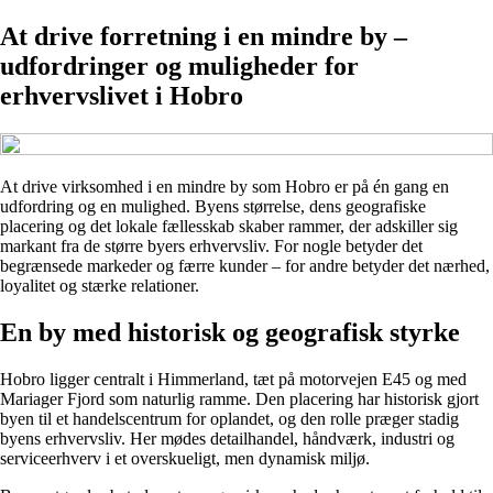
At drive forretning i en mindre by –
udfordringer og muligheder for
erhvervslivet i Hobro
At drive virksomhed i en mindre by som Hobro er på én gang en
udfordring og en mulighed. Byens størrelse, dens geografiske
placering og det lokale fællesskab skaber rammer, der adskiller sig
markant fra de større byers erhvervsliv. For nogle betyder det
begrænsede markeder og færre kunder – for andre betyder det nærhed,
loyalitet og stærke relationer.
En by med historisk og geografisk styrke
Hobro ligger centralt i Himmerland, tæt på motorvejen E45 og med
Mariager Fjord som naturlig ramme. Den placering har historisk gjort
byen til et handelscentrum for oplandet, og den rolle præger stadig
byens erhvervsliv. Her mødes detailhandel, håndværk, industri og
serviceerhverv i et overskueligt, men dynamisk miljø.