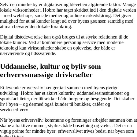
Selv i en mindre by er digitalisering blevet en afgørende faktor. Mange
lokale virksomheder i Hobro har taget skridtet ind i den digitale verden
– med webshops, sociale medier og online markedsføring. Det giver
mulighed for at nå kunder langt ud over byens grænser, samtidig med
at man bevarer den lokale forankring.
Digital tilstedeværelse kan også bruges til at styrke relationen til de
lokale kunder. Ved at kombinere personlig service med moderne
teknologi kan virksomheder skabe en oplevelse, der både er
nærværende og tidssvarende.
Uddannelse, kultur og byliv som
erhvervsmæssige drivkræfter
Et levende erhvervsliv hænger tæt sammen med byens øvrige
udvikling. Hobro har et aktivt kulturliv, uddannelsesinstitutioner og
sportsfaciliteter, der tiltrækker både borgere og besøgende. Det skaber
liv i byen – og dermed også kunder til butikker, caféer og
serviceerhverv.
Når byens erhvervsliv, kommune og foreninger arbejder sammen om at
skabe attraktive rammer, styrkes både bosætning og vækst. Det er en
vigtig pointe for mindre byer: erhvervslivet trives bedst, når byen som
helhed trives.