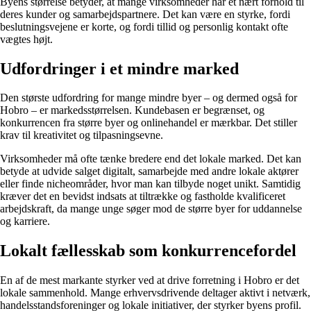
Byens størrelse betyder, at mange virksomheder har et nært forhold til
deres kunder og samarbejdspartnere. Det kan være en styrke, fordi
beslutningsvejene er korte, og fordi tillid og personlig kontakt ofte
vægtes højt.
Udfordringer i et mindre marked
Den største udfordring for mange mindre byer – og dermed også for
Hobro – er markedsstørrelsen. Kundebasen er begrænset, og
konkurrencen fra større byer og onlinehandel er mærkbar. Det stiller
krav til kreativitet og tilpasningsevne.
Virksomheder må ofte tænke bredere end det lokale marked. Det kan
betyde at udvide salget digitalt, samarbejde med andre lokale aktører
eller finde nicheområder, hvor man kan tilbyde noget unikt. Samtidig
kræver det en bevidst indsats at tiltrække og fastholde kvalificeret
arbejdskraft, da mange unge søger mod de større byer for uddannelse
og karriere.
Lokalt fællesskab som konkurrencefordel
En af de mest markante styrker ved at drive forretning i Hobro er det
lokale sammenhold. Mange erhvervsdrivende deltager aktivt i netværk,
handelsstandsforeninger og lokale initiativer, der styrker byens profil.